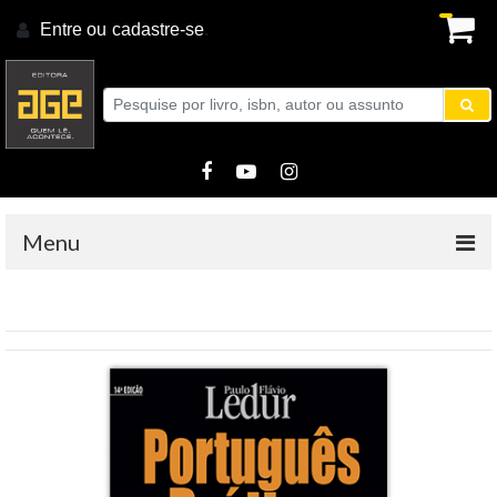
Entre ou
cadastre-se
.
Menu