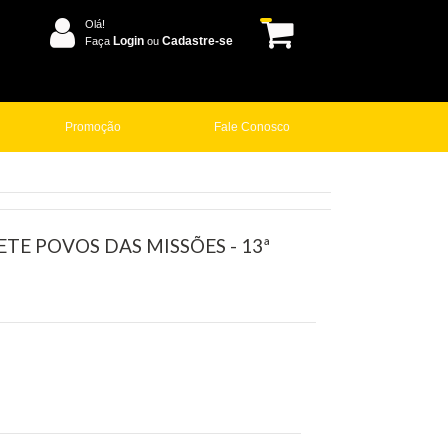
Olá!
Login
Cadastre-se
Faça
ou
Promoção
Fale Conosco
TE POVOS DAS MISSÕES - 13ª