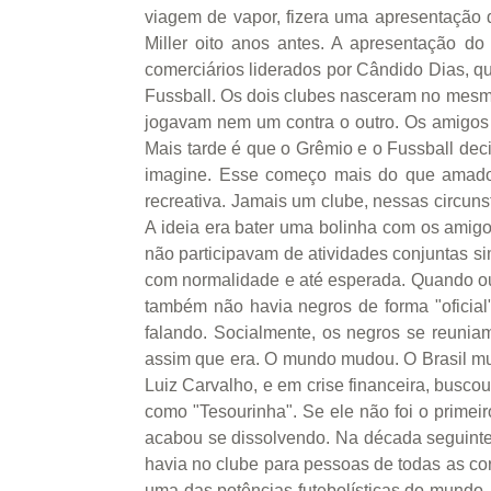
viagem de vapor, fizera uma apresentação d
Miller oito anos antes. A apresentação d
comerciários liderados por Cândido Dias,
Fussball. Os dois clubes nasceram no mesmo 
jogavam nem um contra o outro. Os amigos 
Mais tarde é que o Grêmio e o Fussball dec
imagine. Esse começo mais do que amador,
recreativa. Jamais um clube, nessas circuns
A ideia era bater uma bolinha com os amigo
não participavam de atividades conjuntas s
com normalidade e até esperada. Quando outr
também não havia negros de forma "oficial"
falando. Socialmente, os negros se reunia
assim que era. O mundo mudou. O Brasil mu
Luiz Carvalho, e em crise financeira, busco
como "Tesourinha". Se ele não foi o primeiro
acabou se dissolvendo. Na década seguinte,
havia no clube para pessoas de todas as cor
uma das potências futebolísticas do mundo.