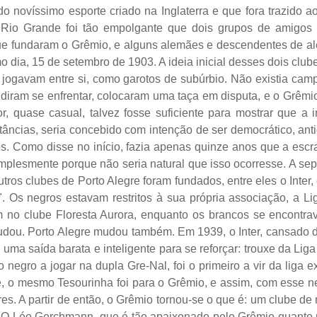
o novíssimo esporte criado na Inglaterra e que fora trazido a
o Rio Grande foi tão empolgante que dois grupos de amigos r
 que fundaram o Grêmio, e alguns alemães e descendentes de 
dia, 15 de setembro de 1903. A ideia inicial desses dois club
jogavam entre si, como garotos de subúrbio. Não existia ca
idiram se enfrentar, colocaram uma taça em disputa, e o Grêmi
 quase casual, talvez fosse suficiente para mostrar que a 
tâncias, seria concebido com intenção de ser democrático, an
s. Como disse no início, fazia apenas quinze anos que a escr
implesmente porque não seria natural que isso ocorresse. A se
os clubes de Porto Alegre foram fundados, entre eles o Inter
. Os negros estavam restritos à sua própria associação, a Lig
m no clube Floresta Aurora, enquanto os brancos se encontra
dou. Porto Alegre mudou também. Em 1939, o Inter, cansado d
u uma saída barata e inteligente para se reforçar: trouxe da L
 negro a jogar na dupla Gre-Nal, foi o primeiro a vir da liga ex
 o mesmo Tesourinha foi para o Grêmio, e assim, com esse neg
es. A partir de então, o Grêmio tornou-se o que é: um clube de
 O Léo Gerchmann, que é tão apaixonado pelo Grêmio quanto pe