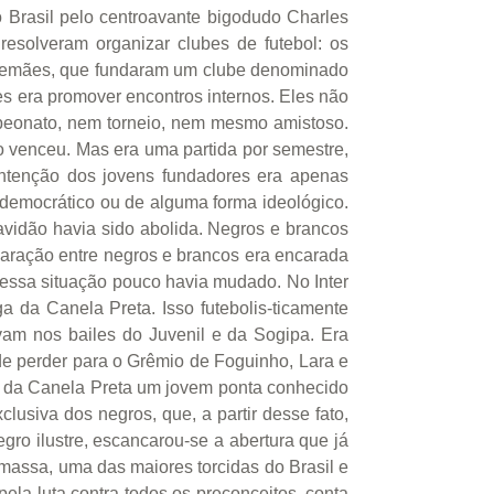
o Brasil pelo centroavante bigodudo Charles
esolveram organizar clubes de futebol: os
alemães, que fundaram um clube denominado
es era promover encontros internos. Eles não
mpeonato, nem torneio, nem mesmo amistoso.
o venceu. Mas era uma partida por semestre,
intenção dos jovens fundadores era apenas
tidemocrático ou de alguma forma ideológico.
avidão havia sido abolida. Negros e brancos
paração entre negros e brancos era encarada
, essa situação pouco havia mudado. No Inter
a da Canela Preta. Isso futebolis-ticamente
vam nos bailes do Juvenil e da Sogipa. Era
e perder para o Grêmio de Foguinho, Lara e
iga da Canela Preta um jovem ponta conhecido
clusiva dos negros, que, a partir desse fato,
ro ilustre, escancarou-se a abertura que já
 massa, uma das maiores torcidas do Brasil e
la luta contra todos os preconceitos, conta