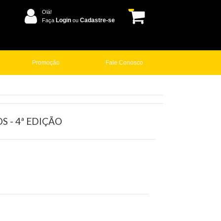
Olá!
Login
Cadastre-se
Faça
ou
Promoção
Fale Conosco
S - 4ª EDIÇÃO