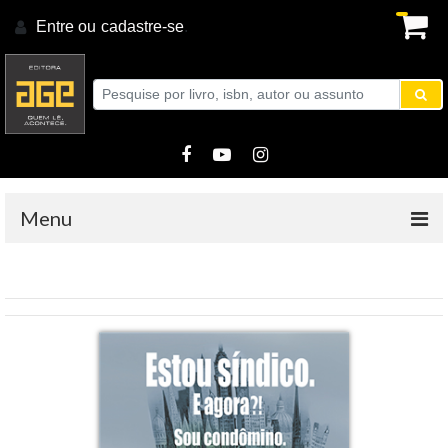
Entre ou
cadastre-se
.
Menu