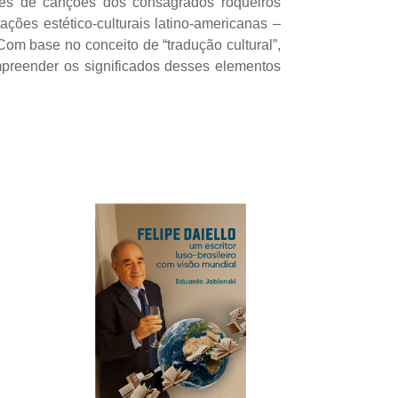
uês de canções dos consagrados roqueiros
ações estético-culturais latino-americanas –
om base no conceito de “tradução cultural”,
mpreender os significados desses elementos