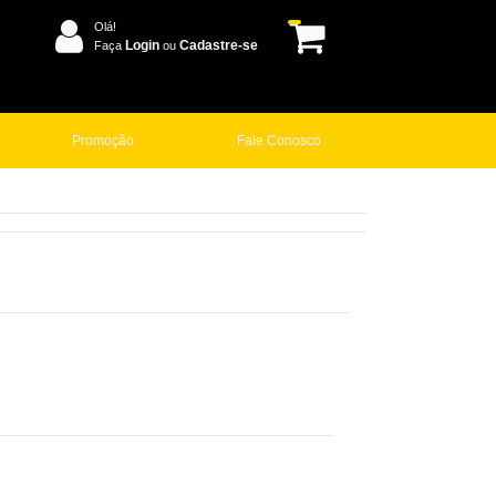
Olá!
Login
Cadastre-se
Faça
ou
Promoção
Fale Conosco