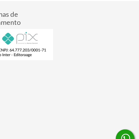
mas de
amento