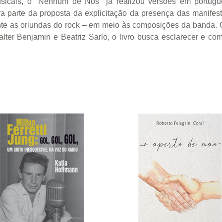
usicais, o "Nenhum de Nós" já realizou versões em portug
a parte da proposta da explicitação da presença das manifest
ente as oriundas do rock – em meio às composições da banda. C
ter Benjamin e Beatriz Sarlo, o livro busca esclarecer e co