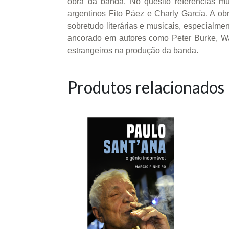
obra da banda. No quesito referências m
argentinos Fito Páez e Charly García. A obr
sobretudo literárias e musicais, especialm
ancorado em autores como Peter Burke, Wal
estrangeiros na produção da banda.
Produtos relacionados