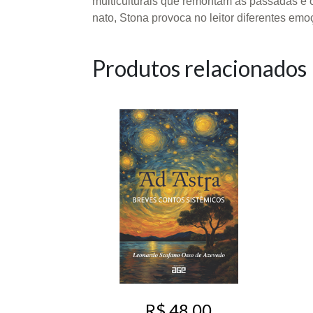
multiculturais que remontam as passadas e os
nato, Stona provoca no leitor diferentes emo
Produtos relacionados
R$ 48,00