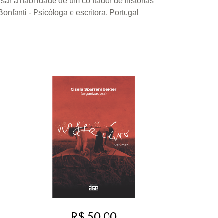
usar a habilidade de um contador de histórias
onfanti - Psicóloga e escritora. Portugal
R$ 50,00