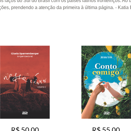
 laços do Sul do Brasil com os países latinos fronteiriços. Ao 
ções, prendendo a atenção da primeira à última página. - Katia B
R$ 50,00
R$ 55,00