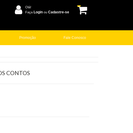
Olá!
Login
Cadastre-se
Faça
ou
Promoção
Fale Conosco
OS CONTOS