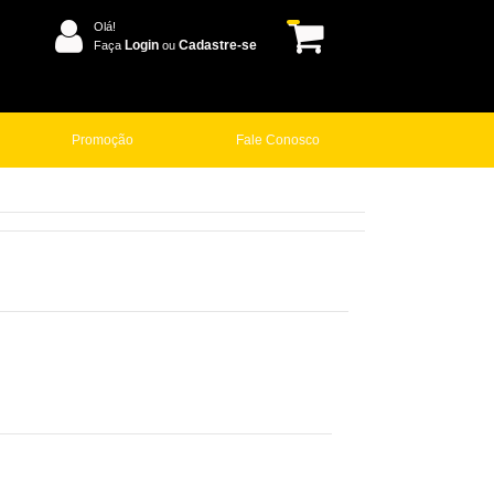
Olá!
Login
Cadastre-se
Faça
ou
Promoção
Fale Conosco