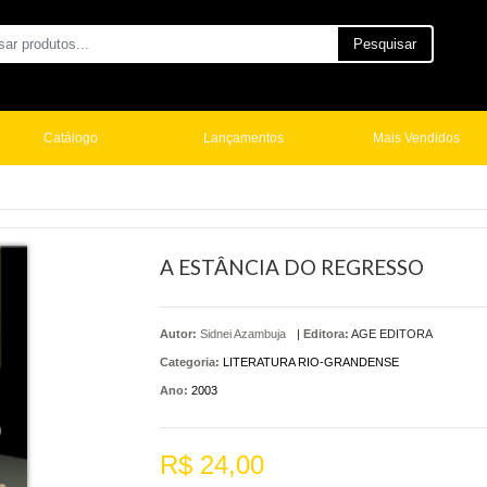
Pesquisar
Catálogo
Lançamentos
Mais Vendidos
A ESTÂNCIA DO REGRESSO
Autor:
Sidnei Azambuja
|
Editora:
AGE EDITORA
Categoria:
LITERATURA RIO-GRANDENSE
Ano:
2003
R$ 24,00