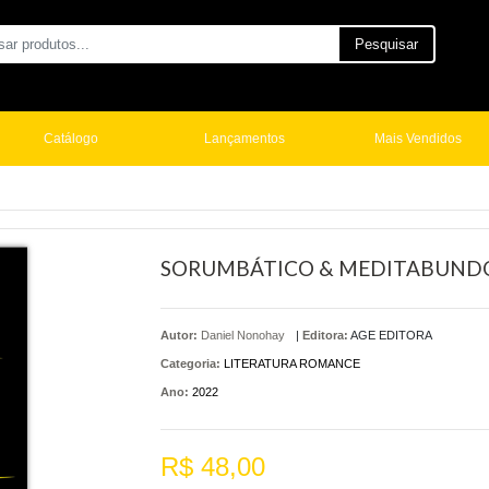
Pesquisar
Catálogo
Lançamentos
Mais Vendidos
SORUMBÁTICO & MEDITABUND
Autor:
Daniel Nonohay
|
Editora:
AGE EDITORA
Categoria:
LITERATURA ROMANCE
Ano:
2022
R$ 48,00