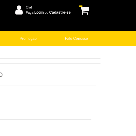
Olá!
Login
Cadastre-se
Faça
ou
Promoção
Fale Conosco
O