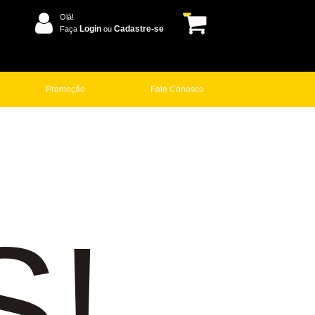
Olá!
Login
Cadastre-se
Faça
ou
Promoção
Fale Conosco
S!