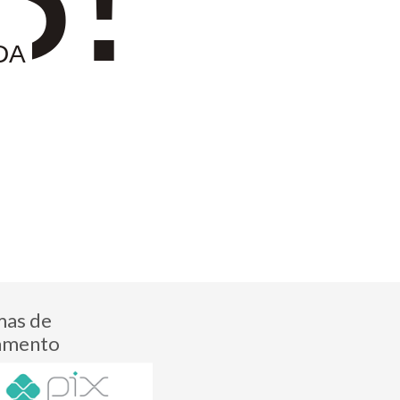
DA
mas de
amento