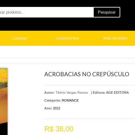
Pesquisar
Catálogo
Lançamentos
Mais Vendidos
ACROBACIAS NO CREPÚSCULO
Autor:
Tibério Vargas Ramos
|
Editora:
AGE EDITORA
Categoria:
ROMANCE
Ano:
2012
R$ 38,00