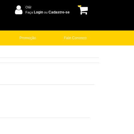
Olá!
Login
Cadastre-se
Faça
ou
Promoção
Fale Conosco