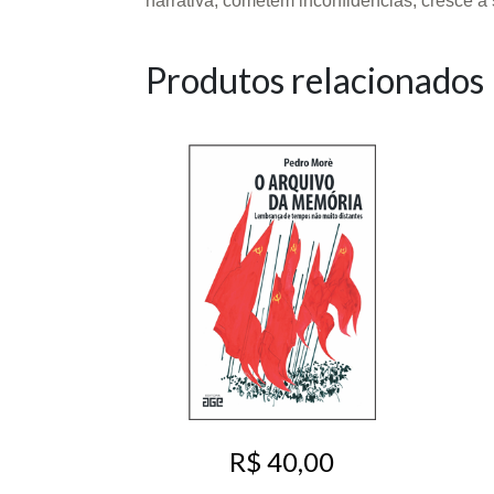
narrativa, cometem inconfidências, cresce a 
Produtos relacionados
R$ 40,00