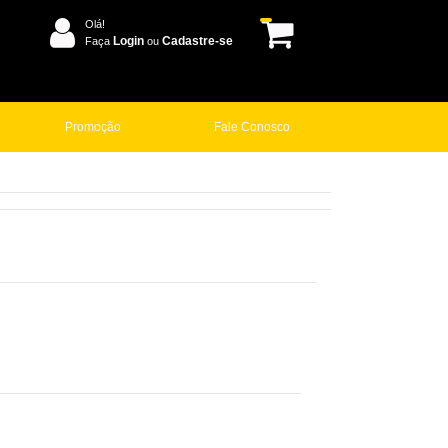
Olá!
Login
Cadastre-se
Faça
ou
Promoção
Fale Conosco