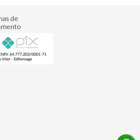
mas de
amento