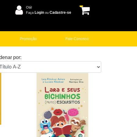
Olá!
Login
Cadastre-se
Faça
ou
Promoção
Fale Conosco
denar por: