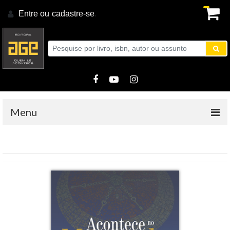
Entre ou
cadastre-se
.
Menu