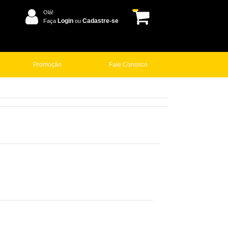
Olá!
Login
Cadastre-se
Faça
ou
Promoção
Fale Conosco