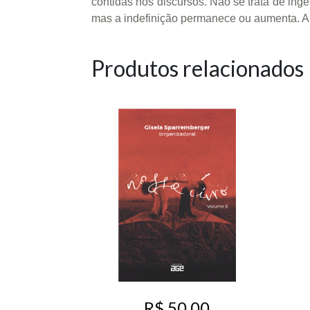
contidas nos discursos. Não se trata de i
mas a indefinição permanece ou aumenta. Ain
Produtos relacionados
R$ 50,00