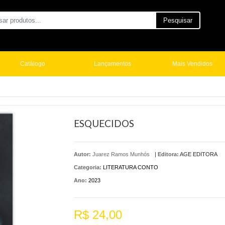
Pesquisar
Catálogo
Lançamentos
Mais Vendidos
ESQUECIDOS
Autor:
Juarez Ramos Munhós
|
Editora:
AGE EDITORA
Categoria:
LITERATURA CONTO
Ano:
2023
R$ 24,00