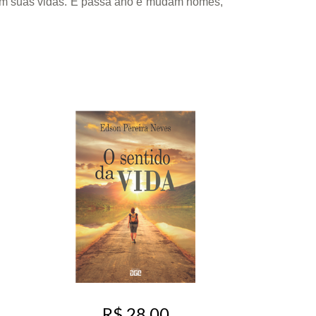
 em suas vidas. E passa ano e mudam nomes,
R$ 28,00